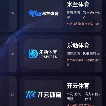
您当前的位置：
MK体育·（国际）官方网站>
企业活动
2017表彰大会
元旦总结联欢会
元旦总结联欢会
元旦总结联欢会
元旦总结联欢会