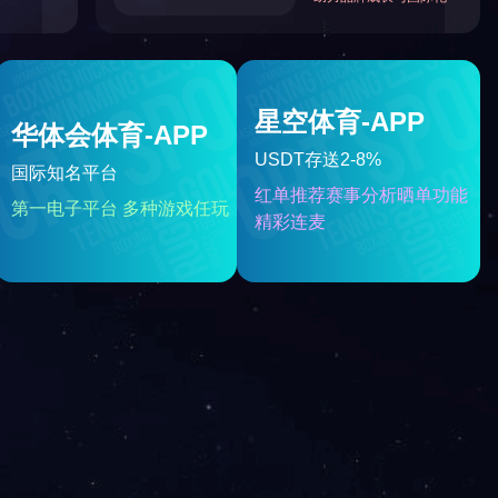
服中心
手机网站
关注公众号
扫一扫手机查看
扫一扫手机查看
后服务
户留言
关注视频号
扫一扫手机查看