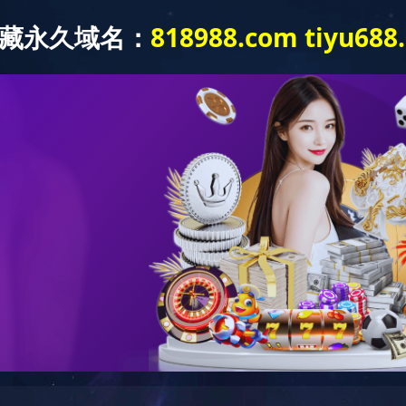
029-83451468
设为MK体育·（国际
育
关于天成
公司照片
MK体育·（国
产品中
方
际）官方网站