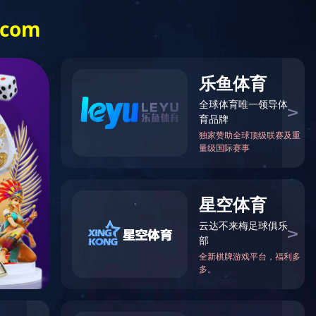
）官方网站
|
加入收藏
|
MK体育·（国际）官方网站-mksport
心
客户服务
MK体育·（国
际）官方网站-
mksport